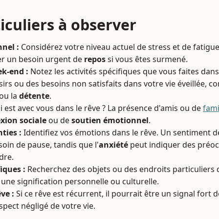
iculiers à observer
nel :
Considérez votre niveau actuel de stress et de fatigu
er un besoin urgent de
repos
si vous êtes surmené.
ek-end :
Notez les activités spécifiques que vous faites dans
irs ou des besoins non satisfaits dans votre vie éveillée, 
ou la
détente
.
 est avec vous dans le rêve ? La présence d'amis ou de
fami
xion sociale
ou de
soutien émotionnel
.
ties :
Identifiez vos émotions dans le rêve. Un sentiment 
oin de pause, tandis que l'
anxiété
peut indiquer des préoc
dre.
iques :
Recherchez des objets ou des endroits particuliers d
une signification personnelle ou culturelle.
ve :
Si ce rêve est récurrent, il pourrait être un signal fort
pect négligé de votre vie.