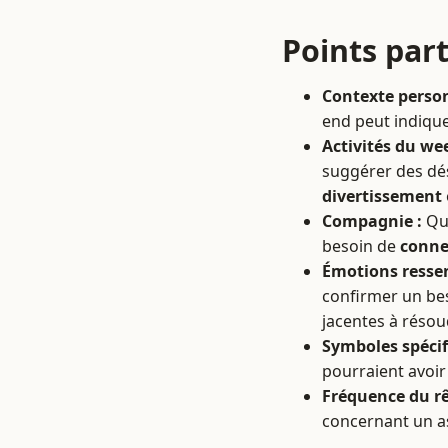
Points part
Contexte person
end peut indiqu
Activités du we
suggérer des dés
divertissement
Compagnie :
Qui
besoin de
conne
Émotions ressen
confirmer un bes
jacentes à résou
Symboles spécif
pourraient avoir 
Fréquence du rê
concernant un as