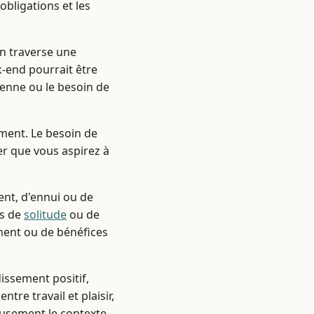
obligations et les
'on traverse une
k-end pourrait être
ienne ou le besoin de
ment. Le besoin de
er que vous aspirez à
ent, d'ennui ou de
ts de
solitude
ou de
ment ou de bénéfices
ssement positif,
tre travail et plaisir,
eusement le contexte