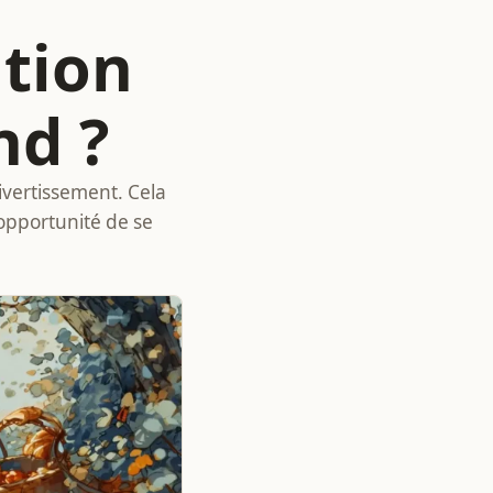
ation
nd ?
ivertissement. Cela
opportunité de se