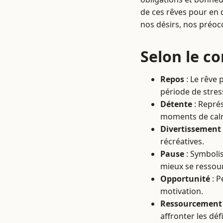
de ces rêves pour en d
nos désirs, nos préoc
Selon le c
Repos
: Le rêve 
période de stress
Détente
: Représ
moments de calme
Divertissement
récréatives.
Pause
: Symbolis
mieux se ressour
Opportunité
: P
motivation.
Ressourcement
affronter les déf