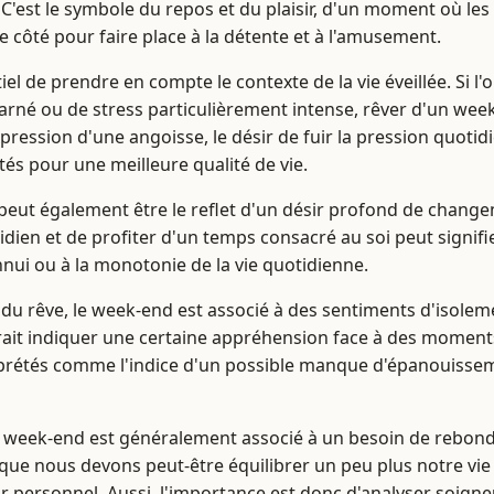
 C'est le symbole du repos et du plaisir, d'un moment où les 
 côté pour faire place à la détente et à l'amusement.
tiel de prendre en compte le contexte de la vie éveillée. Si l
harné ou de stress particulièrement intense, rêver d'un wee
pression d'une angoisse, le désir de fuir la pression quotid
tés pour une meilleure qualité de vie.
eut également être le reflet d'un désir profond de change
idien et de profiter d'un temps consacré au soi peut signifi
nnui ou à la monotonie de la vie quotidienne.
n du rêve, le week-end est associé à des sentiments d'isolem
rait indiquer une certaine appréhension face à des momen
erprétés comme l'indice d'un possible manque d'épanouisse
 week-end est généralement associé à un besoin de rebondi
que nous devons peut-être équilibrer un peu plus notre vie en
r personnel. Aussi, l'importance est donc d'analyser soign