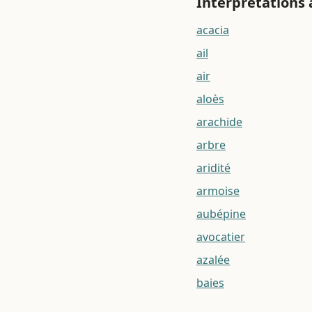
Interprétations 
acacia
ail
air
aloès
arachide
arbre
aridité
armoise
aubépine
avocatier
azalée
baies