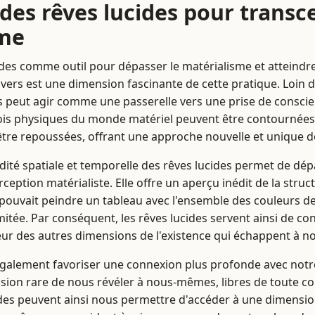
 des rêves lucides pour transc
sme
ides comme outil pour dépasser le matérialisme et attein
ivers est une dimension fascinante de cette pratique. Loin 
sus peut agir comme une passerelle vers une prise de conscie
 lois physiques du monde matériel peuvent être contournées 
être repoussées, offrant une approche nouvelle et unique de
uidité spatiale et temporelle des rêves lucides permet de dép
ception matérialiste. Elle offre un aperçu inédit de la stru
 pouvait peindre un tableau avec l'ensemble des couleurs de
mitée. Par conséquent, les rêves lucides servent ainsi de co
eur des autres dimensions de l'existence qui échappent à no
 également favoriser une connexion plus profonde avec not
sion rare de nous révéler à nous-mêmes, libres de toute co
cides peuvent ainsi nous permettre d'accéder à une dimension