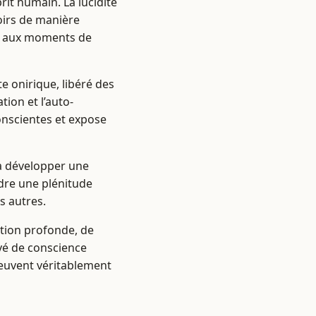
rit humain. La lucidité
oirs de manière
es aux moments de
e onirique, libéré des
tion et l’auto-
conscientes et expose
 à développer une
dre une plénitude
s autres.
ation profonde, de
vé de conscience
 peuvent véritablement