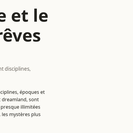
 et le
rêves
t disciplines,
sciplines, époques et
nt dreamland, sont
 presque illimitées
 les mystères plus