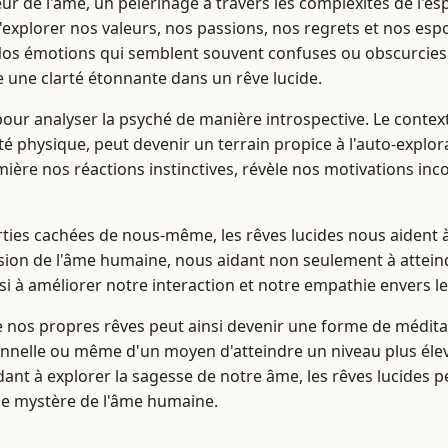
r de l'âme, un pèlerinage à travers les complexités de l'esp
'explorer nos valeurs, nos passions, nos regrets et nos esp
 Nos émotions qui semblent souvent confuses ou obscurci
e une clarté étonnante dans un rêve lucide.
pour analyser la psyché de manière introspective. Le context
ité physique, peut devenir un terrain propice à l'auto-explora
mière nos réactions instinctives, révèle nos motivations in
ties cachées de nous-même, les rêves lucides nous aident
ion de l'âme humaine, nous aidant non seulement à attein
i à améliorer notre interaction et notre empathie envers le
de nos propres rêves peut ainsi devenir une forme de médit
nnelle ou même d'un moyen d'atteindre un niveau plus éle
idant à explorer la sagesse de notre âme, les rêves lucides
 le mystère de l'âme humaine.