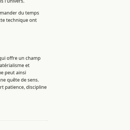
 l'univers.
 demander du temps
tte technique ont
qui offre un champ
térialisme et
e peut ainsi
 une quête de sens.
t patience, discipline