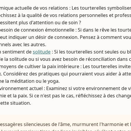
mique actuelle de vos relations : Les tourterelles symbolise
chissez à la qualité de vos relations personnelles et professi
essitent plus d'attention ou de soin ?
besoin de connexion émotionnelle : Si dans le rêve les tourte
peut indiquer un désir de connexion. Pensez à comment vo
nnels avec les autres.
un sentiment de
solitude
: Si les tourterelles sont seules ou 
e la solitude ou si vous avez besoin de réconciliation dans c
oyens de cultiver la paix intérieure : Les tourterelles invi
ix. Considérez des pratiques qui pourraient vous aider à at
e la méditation ou le yoga.
vironnement actuel : Examinez si votre environnement de vi
ie et la paix. Si ce n'est pas le cas, réfléchissez à des cha
ette situation.
messagères silencieuses de l'âme, murmurent l'harmonie et 