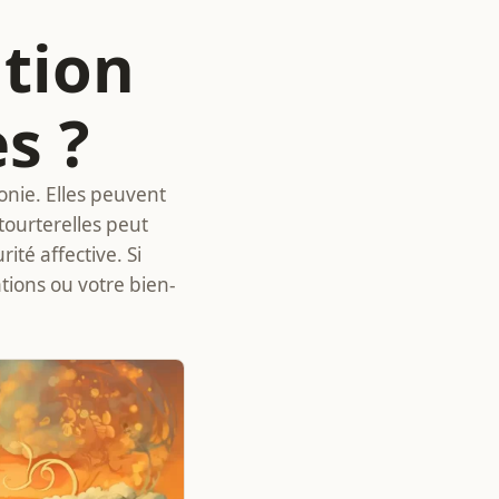
ation
s ?
onie. Elles peuvent
tourterelles peut
ité affective. Si
ations ou votre bien-