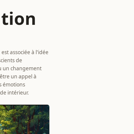
ation
est associée à l'idée
scients de
ou un changement
 être un appel à
es émotions
e intérieur.