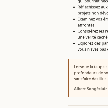
qui pourrait néce
Réfléchissez aux
projets non dévo
Examinez vos émo
affrontés.
Considérez les r
une vérité cachée
Explorez des pa
vous n'avez pas
Lorsque la taupe s
profondeurs de son
satisfaire des ill
Albert Songéclair