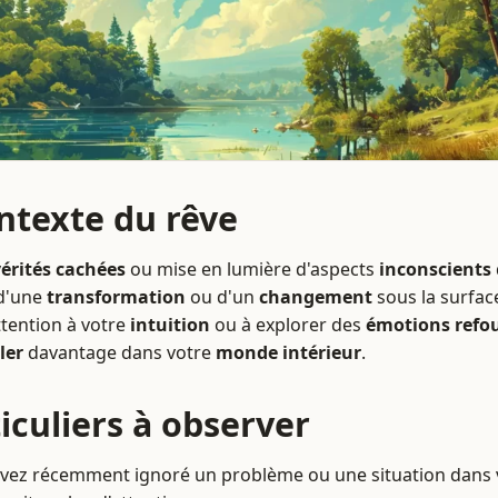
ontexte du rêve
vérités cachées
ou mise en lumière d'aspects
inconscients
d'une
transformation
ou d'un
changement
sous la surfac
ttention à votre
intuition
ou à explorer des
émotions refo
ler
davantage dans votre
monde intérieur
.
iculiers à observer
 avez récemment ignoré un problème ou une situation dans 