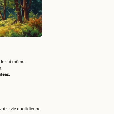
de soi-même.
e.
ulées
.
votre vie quotidienne