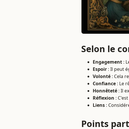
Selon le c
Engagement
: L
Espoir
: Il peut 
Volonté
: Cela r
Confiance
: Le r
Honnêteté
: Il 
Réflexion
: C'es
Liens
: Considére
Points part