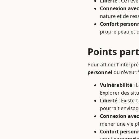
Liberté
: Ce rêv
Connexion avec
nature et de res
Confort person
propre peau et 
Points part
Pour affiner l'interpr
personnel
du rêveur. 
Vulnérabilité
: 
Explorer des sit
Liberté
: Existe-
pourrait envisage
Connexion avec
mener une vie p
Confort person