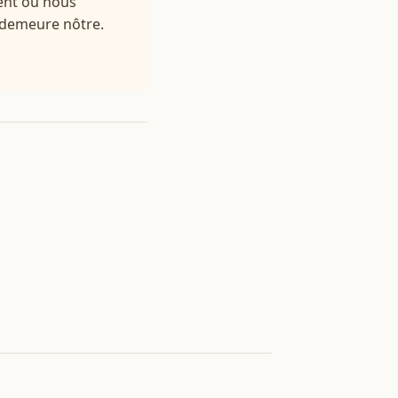
dent ou nous
n demeure nôtre.