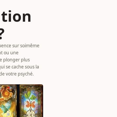
ation
?
luence sur soimême
nt ou une
e plonger plus
i se cache sous la
 de votre psyché.