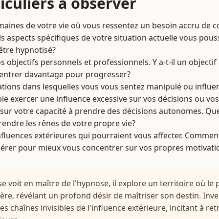
iculiers à observer
omaines de votre vie où vous ressentez un besoin accru de c
ls aspects spécifiques de votre situation actuelle vous pous
être hypnotisé?
s objectifs personnels et professionnels. Y a-t-il un objectif
entrer davantage pour progresser?
ations dans lesquelles vous vous sentez manipulé ou influen
e exercer une influence excessive sur vos décisions ou vo
sur votre capacité à prendre des décisions autonomes. Que
endre les rênes de votre propre vie?
nfluences extérieures qui pourraient vous affecter. Commen
s gérer pour mieux vous concentrer sur vos propres motivati
e voit en maître de l'hypnose, il explore un territoire où le 
ère, révélant un profond désir de maîtriser son destin. Inv
s chaînes invisibles de l'influence extérieure, incitant à ret