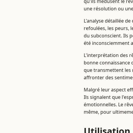
qu'ils médusent le rê
une résolution ou une 
L'analyse détaillée d
refoulées, les peurs, 
du subconscient. Ils 
été inconsciemment ado
L'interprétation des r
bonne connaissance de
que transmettent les 
affronter des sentime
Malgré leur aspect ef
Ils signalent que l'es
émotionnelles. Le rêv
même, pour ultimemen
Utilisatio