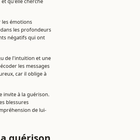
 et qu'elle cherche
r les émotions
es dans les profondeurs
ts négatifs qui ont
u de l'intuition et une
 décoder les messages
eux, car il oblige à
invite à la guérison.
des blessures
ompréhension de lui-
la guérison