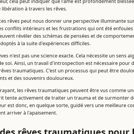
veur, cela peut indiquer que l'âme est profondément blessée
libération à travers les rêves.
e ces rêves peut nous donner une perspective illuminante su
les conflits intérieurs et les frustrations qui ont été enfoui
peuvent révéler des schémas de pensées et de comportemen
ptés à la suite d'expériences difficiles.
êves n'est pas une science exacte. Cela nécessite un sens aig
 soi. Ainsi, un travail d'introspection est nécessaire pour
rêves traumatiques. C'est un processus qui peut être doulour
nts et des souvenirs douloureux.
frayant, les rêves traumatiques peuvent être vus comme une 
prit tente activement de traiter un trauma et de surmonter 
eur est donc, en quelque sorte, guidé vers une meilleure c
t arriver à l'apaisement.
n des rêves traumatiques pour 