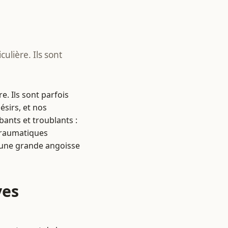
ulière. Ils sont
e. Ils sont parfois
sirs, et nos
bants et troublants :
 traumatiques
t une grande angoisse
ves