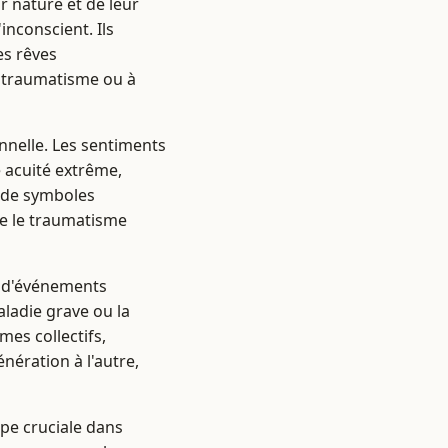
 nature et de leur
'inconscient. Ils
es rêves
n traumatisme ou à
nnelle. Les sentiments
e acuité extrême,
u de symboles
re le traumatisme
r d'événements
ladie grave ou la
mes collectifs,
ération à l'autre,
ape cruciale dans