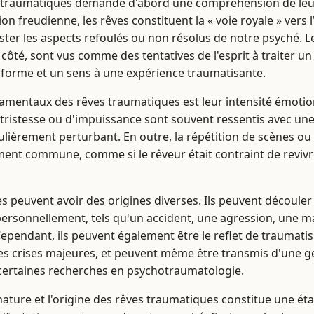
s traumatiques demande d'abord une compréhension de leur
ion freudienne, les rêves constituent la « voie royale » vers l
ster les aspects refoulés ou non résolus de notre psyché. L
 côté, sont vus comme des tentatives de l'esprit à traiter u
forme et un sens à une expérience traumatisante.
amentaux des rêves traumatiques est leur intensité émotio
e tristesse ou d'impuissance sont souvent ressentis avec un
culièrement perturbant. En outre, la répétition de scènes o
ment commune, comme si le rêveur était contraint de reviv
s peuvent avoir des origines diverses. Ils peuvent découle
ersonnellement, tels qu'un accident, une agression, une ma
Cependant, ils peuvent également être le reflet de traumatis
s crises majeures, et peuvent même être transmis d'une gén
ertaines recherches en psychotraumatologie.
nature et l'origine des rêves traumatiques constitue une ét