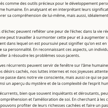
rés comme des outils précieux pour le développement perso
e humaine. En analysant et en interprétant leurs significat
er sa compréhension de lui-même, mais aussi, idéalement,
 d'échec peuvent refléter une peur de l'échec dans la vie ré
nne peut travailler à surmonter cette peur et à augmenter s
t dans lequel on est poursuivi peut signifier qu'on est en t
de sa personnalité. En reconnaissant ces aspects, un indiv
vailler à résoudre les problèmes sous-jacents.
êves récurrents peuvent servir de fenêtre sur l'âme humain
s désirs cachés, nos luttes internes et nos joyeuses attentes
se passe dans notre vie consciente, mais aussi ce qui se p
insi un aperçu du mystère et de la complexité de l'esprit hu
écurrents, bien que souvent inquiétants et déroutants, peuv
compréhension et l'amélioration de soi. En cherchant à les
 pouvons profiter de leurs richesses cachées et faire un pa