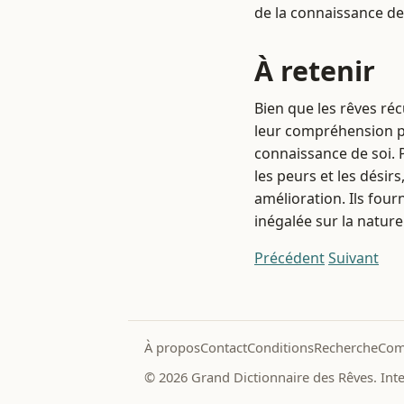
de la connaissance de 
À retenir
Bien que les rêves ré
leur compréhension p
connaissance de soi. P
les peurs et les désir
amélioration. Ils four
inégalée sur la natur
Précédent
Suivant
À propos
Contact
Conditions
Recherche
Com
© 2026 Grand Dictionnaire des Rêves. Inter