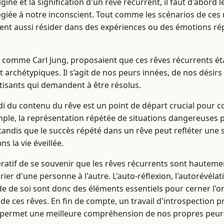
ine et la signification d'un rêve récurrent, il faut d'abor
légiée à notre inconscient. Tout comme les scénarios de ces 
ent aussi résider dans des expériences ou des émotions répé
 comme Carl Jung, proposaient que ces rêves récurrents ét
t archétypiques. Il s’agit de nos peurs innées, de nos désir
isants qui demandent à être résolus.
 du contenu du rêve est un point de départ crucial pour 
emple, la représentation répétée de situations dangereuses 
tandis que le succès répété dans un rêve peut refléter une s
 la vie éveillée.
ratif de se souvenir que les rêves récurrents sont hautemen
rier d'une personne à l'autre. L'auto-réflexion, l'autorévélat
 de soi sont donc des éléments essentiels pour cerner l'ori
e de ces rêves. En fin de compte, un travail d'introspection p
s permet une meilleure compréhension de nos propres peurs