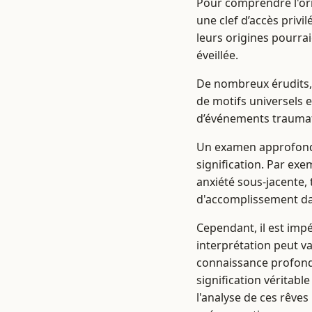
Pour comprendre l'orig
une clef d’accès privi
leurs origines pourrai
éveillée.
De nombreux érudits,
de motifs universels e
d’événements traumat
Un examen approfondi
signification. Par ex
anxiété sous-jacente, 
d'accomplissement dans
Cependant, il est impé
interprétation peut va
connaissance profonde
signification véritabl
l'analyse de ces rêve