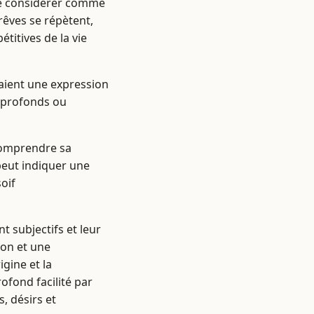
d le considérer comme
rêves se répètent,
titives de la vie
aient une expression
s profonds ou
comprendre sa
peut indiquer une
oif
t subjectifs et leur
ion et une
gine et la
rofond facilité par
, désirs et