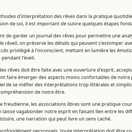
thodes d'interprétation des rêves dans la pratique quotid
on de soi, il est important de suivre quelques étapes fon
ient de garder un journal des rêves pour permettre une analy
 le réveil, on préserve les détails qui peuvent s'estomper ave
cès privilégié à l'inconscient, mettant en lumière les émot
pendant l'éveil.
e des rêves doit être faite avec une ouverture d'esprit, accept
ent faire émerger des aspects moins confortables de notre
tiel de se méfier des interprétations trop littérales et simpl
 compréhension de notre être.
 freudienne, les associations libres sont une pratique cour
n laisse vagabonder notre esprit en faisant lien entre les d
stoire, une narration qui peut livre un sens caché.
t profondément personnels, toute interprétation doit être 