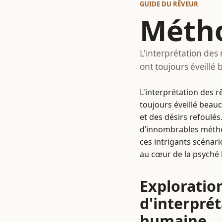
GUIDE DU RÊVEUR
Métho
L'interprétation des
ont toujours éveillé
L'interprétation des r
toujours éveillé beauc
et des désirs refoulé
d’innombrables méthod
ces intrigants scénar
au cœur de la psyché
Exploratio
d'interpré
humaine