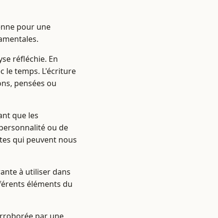
ienne pour une
damentales.
se réfléchie. En
c le temps. L'écriture
ions, pensées ou
ant que les
 personnalité ou de
istes qui peuvent nous
ante à utiliser dans
ifférents éléments du
corroborée par une