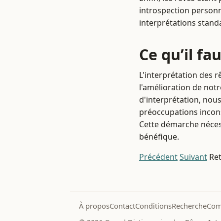
introspection personn
interprétations stand
Ce qu’il fa
L'interprétation des r
l'amélioration de notr
d'interprétation, nou
préoccupations incons
Cette démarche nécess
bénéfique.
Précédent
Suivant
Ret
À propos
Contact
Conditions
Recherche
Com