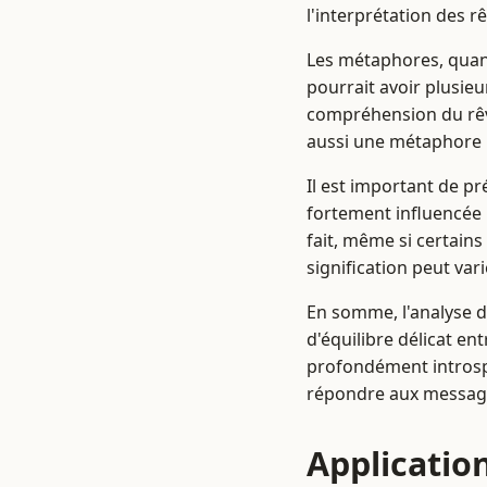
l'interprétation des r
Les métaphores, quan
pourrait avoir plusieu
compréhension du rêve
aussi une métaphore p
Il est important de p
fortement influencée p
fait, même si certains
signification peut va
En somme, l'analyse d
d'équilibre délicat ent
profondément introsp
répondre aux messages
Applicatio