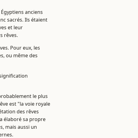
s Égyptiens anciens
c sacrés. Ils étaient
ves et leur
s rêves.
ves. Pour eux, les
ues, ou même des
ignification
 probablement le plus
ve est "la voie royale
étation des rêves
, a élaboré sa propre
és, mais aussi un
ernes.