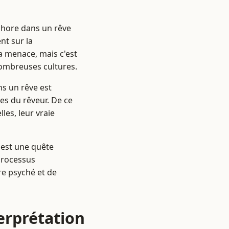
phore dans un rêve
nt sur la
a menace, mais c'est
nombreuses cultures.
ns un rêve est
es du rêveur. De ce
les, leur vraie
 est une quête
 processus
e psyché et de
erprétation