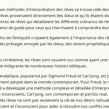
nes méthodes d'interprétation des rêves se trouve celle de
rêves provenaient directement des dieux et qu'ils étaient don
ivres de rêves qui détaillaient les différents scénarios de rê
t ainsi de guide pour ceux qui cherchaient à comprendre leur
ns de l'Antiquité croyaient également à l'importance des rê
des présages envoyés par les dieux, des visions prophétiq
éo-chrétienne, les rêves sont souvent vus comme ayant une s
rtie intégrante de nombreuses histoirs bibliques.
analytique, popularisé par Sigmund Freud et Carl Jung, est
ement adopté dans le monde contemporain. Pour Freud, le rê
t il a développé une méthode complexe et détaillée d'interpr
s inconscients. Carl Jung, son contemporain et parfois rival
 les rêves ne sont pas seulement la clé de nos désirs refoul
cient et l'inconscient pour aider à résoudre nos conflits int