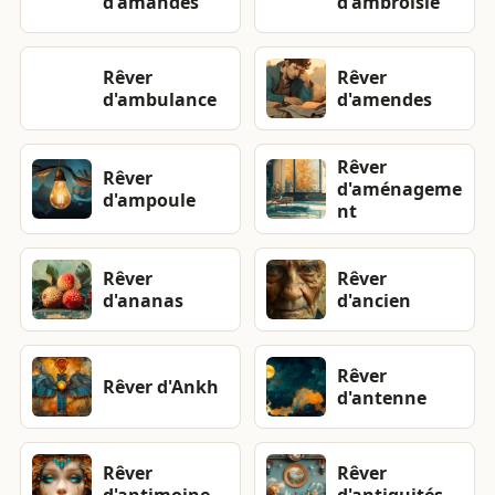
d'amandes
d'ambroisie
Rêver
Rêver
d'ambulance
d'amendes
Rêver
Rêver
d'aménageme
d'ampoule
nt
Rêver
Rêver
d'ananas
d'ancien
Rêver
Rêver d'Ankh
d'antenne
Rêver
Rêver